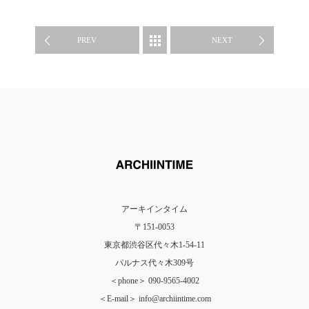
WORK
PREV
NEXT
アーキインタイム
〒151-0053
東京都渋谷区代々木1-54-11
パルナス代々木309号
＜phone＞ 090-9565-4002
＜E-mail＞ info@archiintime.com