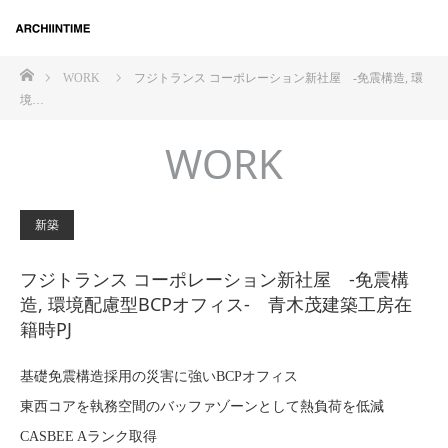
ホーム
WORK
フジトランス コーポレーション新社屋 -免震構造, 環
境…
WORK
新築
フジトランス コーポレーション新社屋 -免震構
造, 環境配慮型BCPオフィス- 青木茂建築工房在
籍時PJ
基礎免震構造採用の災害に強いBCPオフィス
東西コアを執務空間のバッファゾーンとして熱負荷を低減
CASBEE Aランク取得